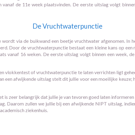
n vanaf de 11e week plaatsvinden. De eerste uitslag volgt binne
De Vruchtwaterpunctie
e wordt via de buikwand een beetje vruchtwater afgenomen. In 
d. Door de vruchtwaterpunctie bestaat een kleine kans op een m
ats vanaf 16 weken. De eerste uitslag volgt binnen een week, de 
 vlokkentest of vruchtwaterpunctie te laten verrichten ligt geheel b
n een afwijkende uitslag stelt dit jullie voor een moeilijke keuze; 
het is zeer belangrijk dat jullie je van tevoren goed laten informer
lag. Daarom zullen we jullie bij een afwijkende NIPT uitslag, indi
 academisch ziekenhuis.