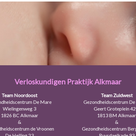
Verloskundigen Praktijk Alkmaar
Team Noordoost
Team Zuidwest
dheidscentrum De Mare
Gezondheidscentrum De 
Wielingenweg 3
Geert Groteplein 4
1826 BC Alkmaar
1813 BM Alkmaar
&
&
heidscentrum de Vroonen
Gezondheidscentrum Ber
De Helling 23
Ruysdaelkade 93