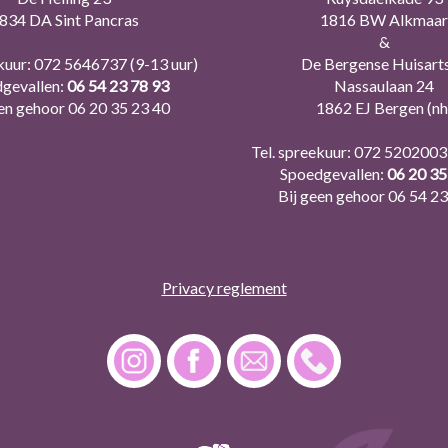
834 DA Sint Pancras
1816 BW Alkmaar
&
kuur:
072 5646737
(9-13 uur)
De Bergense Huisart
gevallen:
06 54 23 78 93
Nassaulaan 24
een gehoor
06 20 35 23 40
1862 EJ Bergen (nh
Tel. spreekuur:
072 5202003
Spoedgevallen:
06 20 35
Bij geen gehoor
06 54 23
Privacy reglement