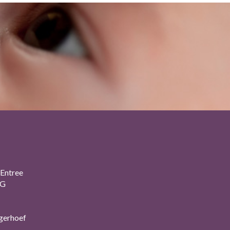
Entree
2G
gerhoef