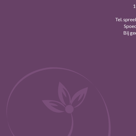
1
Tel. spree
Spoed
Bij g