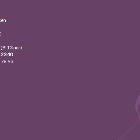
sen
)
(9-13 uur)
 23 40
 78 93