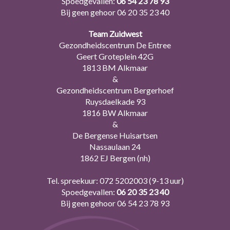
Spoedgevallen:
06 54 23 78 93
Bij geen gehoor
06 20 35 23 40
Team Zuidwest
Gezondheidscentrum De Entree
Geert Groteplein 42G
1813 BM Alkmaar
&
Gezondheidscentrum Bergerhoef
Ruysdaelkade 93
1816 BW Alkmaar
&
De Bergense Huisartsen
Nassaulaan 24
1862 EJ Bergen (nh)
Tel. spreekuur:
072 5202003
(9-13 uur)
Spoedgevallen:
06 20 35 23 40
Bij geen gehoor
06 54 23 78 93