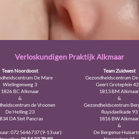
Verloskundigen Praktijk Alkmaar
Team Noordoost
Team Zuidwest
dheidscentrum De Mare
Gezondheidscentrum De 
Wielingenweg 3
Geert Groteplein 4
1826 BC Alkmaar
1813 BM Alkmaar
&
&
heidscentrum de Vroonen
Gezondheidscentrum Ber
De Helling 23
Ruysdaelkade 93
834 DA Sint Pancras
1816 BW Alkmaar
&
kuur:
072 5646737
(9-13 uur)
De Bergense Huisart
gevallen:
06 54 23 78 93
Nassaulaan 24