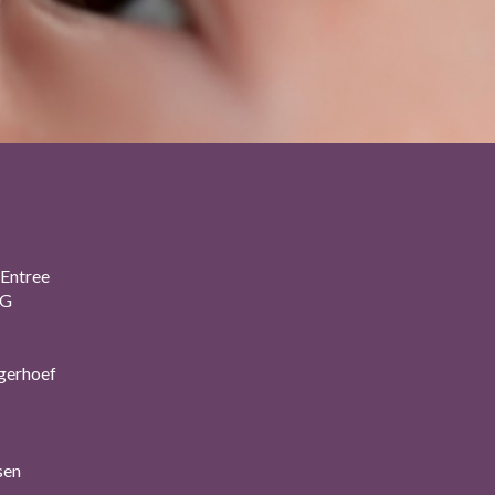
Entree
2G
gerhoef
sen