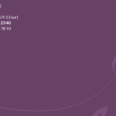
)
(9-13 uur)
 23 40
 78 93