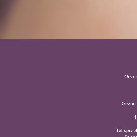
Gezon
Gezond
1
Tel. spree
Spoed