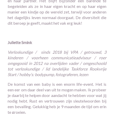
en haar partner. Het blijft bijzonder een barende te
begeleiden als ze in haar eigen kracht en op haar eigen
manier een kindje op de wereld zet, terwijl voor anderen
het dagelijks leven normaal doorgaat. De diversiteit die
dit beroep je geeft, maakt het vak erg leuk!
Juliette Smink
Verloskundige / sinds 2018 bij VPA / getrouwd, 3
kinderen / voorheen communicatieadviseur / roer
omgegooid in 2012 na overlijden vader / omgeschoold
tot verloskundige / lid landelijke Taskforce Rookvrije
Start / hobby’s: bodypump, fotograferen, lezen
De komst van een baby is een enorm life-event. Het is
een eer om daar deel van uit te mogen maken. Ik probeer
je daarbij te helpen door aandacht te hebben voor wat jij
nodig hebt. Rust en vertrouwen zijn sleutelwoorden bij
een bevalling. Gelukkig heb je 9 maanden de tijd om erin
te groeien.