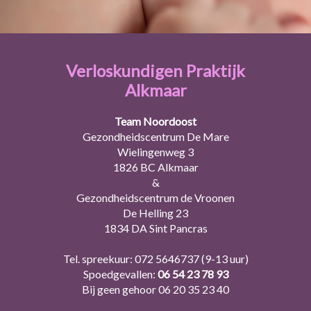
Verloskundigen Praktijk
Alkmaar
Team Noordoost
Gezondheidscentrum De Mare
Wielingenweg 3
1826 BC Alkmaar
&
Gezondheidscentrum de Vroonen
De Helling 23
1834 DA Sint Pancras
Tel. spreekuur:
072 5646737
(9-13 uur)
Spoedgevallen:
06 54 23 78 93
Bij geen gehoor
06 20 35 23 40