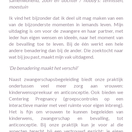
samenwonend, zoon en dochter / hobby’s: tennissen,
moestuin
Ik vind het bijzonder dat ik deel uit mag maken van een
van de bijzonderste momenten in iemands leven. Mijn
uitdaging is om voor de zwangere en haar partner, met
ieder hun eigen wensen en ideeën, naar het moment van
de bevalling toe te leven. Bij de één werkt een hele
andere benadering dan bij de ander. Die zoektocht naar
wat bij jou past, maakt mijn vak uitdagend.
‘De benadering maakt het verschil’
Naast zwangerschapsbegeleiding biedt onze praktijk
ondertussen veel meer zorg aan vrouwen:
kinderwensspreekuur en anticonceptie. Ook bieden we
Centering Pregnancy (groepscontroles op een
interactieve manier met veel ruimte voor eigen inbreng).
Het is fijn om vrouwen te kunnen begeleiden van
kinderwens, zwangerschap en bevalling, tot
anticonceptie. Bij onze praktijk kun je voor al die
aspecten terecht bij een vertrouwd gezicht: je eigen