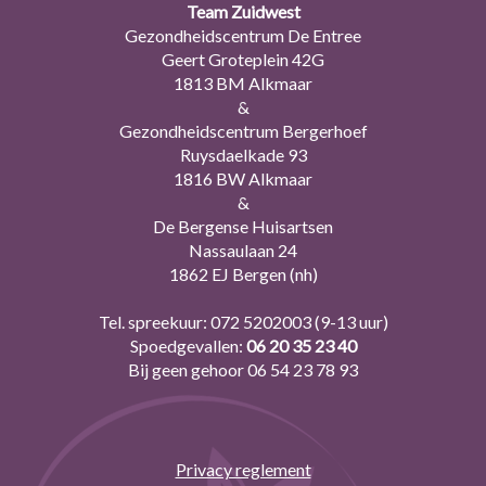
Team Zuidwest
Gezondheidscentrum De Entree
Geert Groteplein 42G
1813 BM Alkmaar
&
Gezondheidscentrum Bergerhoef
Ruysdaelkade 93
1816 BW Alkmaar
&
De Bergense Huisartsen
Nassaulaan 24
1862 EJ Bergen (nh)
Tel. spreekuur:
072 5202003
(9-13 uur)
Spoedgevallen:
06 20 35 23 40
Bij geen gehoor
06 54 23 78 93
Privacy reglement