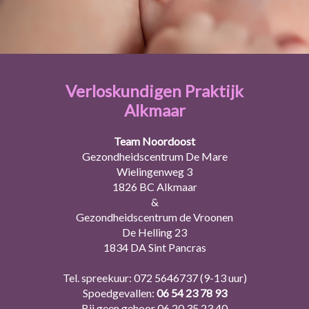
Verloskundigen Praktijk
Alkmaar
Team Noordoost
Gezondheidscentrum De Mare
Wielingenweg 3
1826 BC Alkmaar
&
Gezondheidscentrum de Vroonen
De Helling 23
1834 DA Sint Pancras
Tel. spreekuur:
072 5646737
(9-13 uur)
Spoedgevallen:
06 54 23 78 93
Bij geen gehoor
06 20 35 23 40