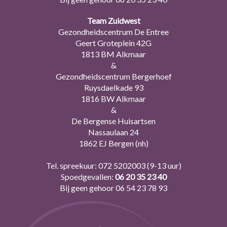
Team Zuidwest
Gezondheidscentrum De Entree
Geert Groteplein 42G
1813 BM Alkmaar
&
Gezondheidscentrum Bergerhoef
Ruysdaelkade 93
1816 BW Alkmaar
&
De Bergense Huisartsen
Nassaulaan 24
1862 EJ Bergen (nh)
Tel. spreekuur:
072 5202003
(9-13 uur)
Spoedgevallen:
06 20 35 23 40
Bij geen gehoor
06 54 23 78 93