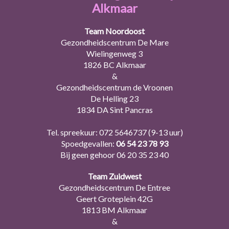
Alkmaar
Team Noordoost
Gezondheidscentrum De Mare
Wielingenweg 3
1826 BC Alkmaar
&
Gezondheidscentrum de Vroonen
De Helling 23
1834 DA Sint Pancras
Tel. spreekuur:
072 5646737
(9-13 uur)
Spoedgevallen:
06 54 23 78 93
Bij geen gehoor
06 20 35 23 40
Team Zuidwest
Gezondheidscentrum De Entree
Geert Groteplein 42G
1813 BM Alkmaar
&