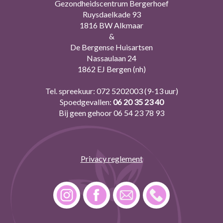
Gezondheidscentrum Bergerhoef
Ruysdaelkade 93
1816 BW Alkmaar
&
De Bergense Huisartsen
Nassaulaan 24
1862 EJ Bergen (nh)
Tel. spreekuur:
072 5202003
(9-13 uur)
Spoedgevallen:
06 20 35 23 40
Bij geen gehoor
06 54 23 78 93
Privacy reglement