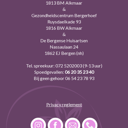
1813 BM Alkmaar
&
Gezondheidscentrum Bergerhoef
Ruysdaelkade 93
1816 BW Alkmaar
&
De Bergense Huisartsen
Nassaulaan 24
1862 EJ Bergen (nh)
Tel. spreekuur:
072 5202003
(9-13 uur)
Spoedgevallen:
06 20 35 23 40
Bij geen gehoor
06 54 23 78 93
Privacy reglement