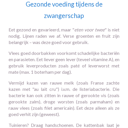
Gezonde voeding tijdens de
zwangerschap
Eet gezond en gevarieerd, maar "
eten voor twee
" is niet
nodig. Lijnen raden we af. Verse groenten en fruit zijn
belangrijk – was deze goed voor gebruik.
Vlees goed doorbakken voorkomt schadelijke bacteriën
en parasieten. Eet liever geen lever (teveel vitamine A), en
gebruik leverproducten zoals paté of leverworst met
mate (max. 1 boterham per dag).
Vermijd kazen van rauwe melk (zoals Franse zachte
kazen met "au lait cru") i.v.m. de listeriabacterie. Die
bacterie kan ook zitten in rauwe of gerookte vis (zoals
gerookte zalm), droge worsten (zoals parmaham) en
rauw vlees (zoals filet americain). Eet deze alleen als ze
goed verhit zijn (geweest).
Tuinieren? Draag handschoenen. De kattenbak laat je