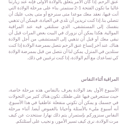
عنق الرحم. إذا كان الأمر يتعلق بالولادة الأولى فإنه عند زيارتنا
غالبا ما تكون الفتحة 1-2 سنتمتر. بناء على مرحلة الولادة التي
أنت فيها، نعقد معك موعدا متى سنرجع أو متى يجب عليك أن
تتصلي بنا. إذا كنت تريدين أن تلدي في العيادة، فيمكن أن تذهبي
بنفسك إلى المستشفى، الذي سنلتقي فيه عند المراقبة
الموالية. هكذا يمكن أن نزورك في البيت بعض المرات قبل أن
نبقى معك أو قبل أن تذهبي إلى المستشفى من أجل الولادة
هناك. عند آخر إتساع عنق الرحم نتصل بممرضة الولادة إذا كنت
ستلدين في المنزل. يمكن لنا أن نتصل من قبل بممرضة الولادة
كي تساعدك مع ألم الولادة، إذا كنت ترغبين في ذلك.
المراقبة أثناء النفاس
الأسبوع الأول بعد الولادة يعرف بالنفاس. هذه مرحلة خاصة،
حيث ستتعرفين فيها على طفلك. تكون هناك كثير من التحولات
في جسمك و يمكن أن تكوني منفعلة عاطفيا في هذا الأسبوع.
أنه أسبوع مليء بالأسئلة وأحيانا بالغموض أيضا. أثناء مرحلة
النفاس سنزوركم بإستمرار. يتم ذلك نهارا. سنتحدث عن كيف
مرت الولادة، نرى كيف تسير الأمور، و نجيب على أسئلتكم.