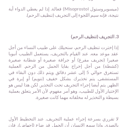
(ميسوبروستول
Misoprostol
) فعالة. إذا لم يعطي الدواء أية
نتيجة، فإنه سيم اللجوء إلى التجريف (تنظيف الرحم).
3. التجريف (تنظيف الرحم)
إذا إخترت تنظيف الرحم، سنحيلك على طبيب النساء من أجل
عقد موعد معه. عند القيام بالتجريف، يستعمل الطبيب أنبوبا
صغيرا (تجريف مفرغ) أو جرافة صغيرة أو شطابة صغيرة
(كشطة) من أجل إخراج بقايا الحمل من الرحم. العملية
تستغرق حوالي 5 إلى عشر دقائق ويتم ذلك دون البقاء في
المستشفى. يتم تخذيرك بشكل خفيف (تنويم) أو إبرة في
الظهر. يتم أيضا إجراء التجريف تحت التخذير. لكن هذا ليس هو
الإختيار الأول للطبيب، وهو أمر مفهوم. لأن الأمر يتعلق بعملية
بسيطة و التخذير له مخلفاته مهما كانت صغيرة.
لا تقرري بسرعة إجراء عملية التجريف. عند التخطيط الأول
بالصدى وإذا سمع الإنسان أن الحمل قد ضاع (إجهاض)، فإن