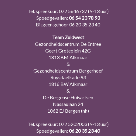
Tel. spreekuur:
072 5646737
(9-13 uur)
Spoedgevallen:
06 54 23 78 93
Bij geen gehoor
06 20 35 23 40
Team Zuidwest
Gezondheidscentrum De Entree
Geert Groteplein 42G
1813 BM Alkmaar
&
Gezondheidscentrum Bergerhoef
Ruysdaelkade 93
1816 BW Alkmaar
&
De Bergense Huisartsen
Nassaulaan 24
1862 EJ Bergen (nh)
Tel. spreekuur:
072 5202003
(9-13 uur)
Spoedgevallen:
06 20 35 23 40