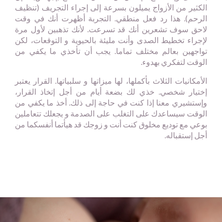
الكثير من الأزواج يميلون بسرعة إلى إجراء التجريف (تنظيف
الرحم). هذا رد فعل منطقي. التجربة أظهرت أنك في وقت
لاحق سوف تشعرين أنك قد تسرعت. لأنك تذهبين لأول مرة
لإجراء تخطيط الصدى وأنت مليئة بالحيوية و التوقعات، لكن
تواجهين بعالم مختلف تماما. يجب أن تأخذي ما يكفي من
الوقت لتفكري بهدوء.
الأمكانيات الثلاث بأكملها، لها ميزاتها و سلبياتها. القرار يعتبر
إختيار شخصي. خذي لك بضعة أيام من أجل إتخاذ القرار،
وإستشيري معنا إذا كنت في حاجة إلى ذلك. أخذ ما يكفي من
الوقت سيساعدك على التغلب على الصدمة و يجعلك تتعاملين
بوعي مع توديع مخلوق كنت أنت و زوجك قد هيأتما أنفسكما من
أجل إستقباله.