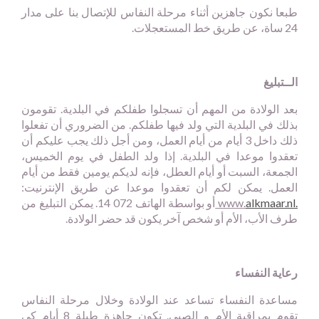
طبعا نكون جاهزين أثناء مرحلة النفاس للإتصال بنا على مدار
24 ساة، عن طريق خط المستعجلات.
الــتبليغ
بعد الولادة من المهم أن تسجلوا طفلكم في البلدية. تقومون
بذلك في البلدية التي ولد فيها طفلكم. من الضروري أن تفعلوا
ذلك داخل 3 أيام من أيام العمل، ومن أجل ذلك يجب عليكم أن
تعقدوا موعدا في البلدية. إذا ولد الطفل في يوم الخميس،
الجمعة، السبت أو أيام العطل، فإنه لديكم يومين فقط من أيام
العمل. يمكن لكم أن تعقدوا موعدا عن طريق الإنترنيت:
.
alkmaar.nl
.www
أو بواسطة الهاتف 072 14. يمكن التبليغ من
طرف الأب، الأم أو شخص آخر يكون قد حضر الولادة.
رعاية النفساء
مساعدة النفساء تساعد عند الولادة وخلال مرحلة النفاس
تقوم بمراقبة الأم و الصبي. تكون جاهزة طيلة 8 أيام كي