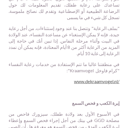
تساعدك على رعاية طفلك، تقديم المعلومات لك حول
الرضاعة الطبيعية أو الإصطناعية وتقدم لك نصائح ملموسة.
تسجل كل شيء في ما يسمى
"بملف الرعاية" وتتصل بنا عند وجود إستثناءات. من أجل رعاية
جيدة، فإنه لا يمكن الإستغناء عن مساعدة النفساء، عند الولادة
في البيت وأثناء مرحلة النفاس. إذا تبين أنك في حاجة إلى
المزيد من الرعاية أكثر من 8 أيام المعتادة، فإنه يمكن أن نمدد
الرعاية إلى غاية 10 أيام.
في منطقتنا غالبا ما تتم الإستفادة من خدمات رعاية النفساء
"كرام فاوخل
Kraamvogel
":
www.dekraamvogel.nl/
إبرة الكعب و فحص السمع
في الأسبوع الأول بعد ولادة طفلك، سيزورك فاحص من
مصلحة
GGD
في بيتك من أجل إجراء فحص السمع وإعطاء
إبرة الكعب. الهدف من فحص السمع هو معرفة هل أن الصبي