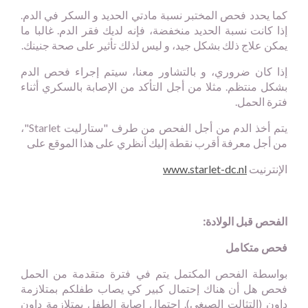
كما يحدد فحص المختبر نسبة مادتي الحديد و السكر في الدم.
إذا كانت نسبة الحديد منخفضة، فإنه لديك فقر الدم. غالبا ما
يمكن علاج ذلك بشكل جيد، و ليس لذلك تأثير على صحة جنينك.
إذا كان ضروري، و بالتشاور معنا، سيتم إجراء فحص الدم
بشكل منتظم. مثلا من أجل التأكد من الإصابة بالسكري أثناء
فترة الحمل.
يتم أخذ الدم من أجل الفحص من طرف "ستارليت
Starlet
"،
من أجل معرفة أقرب نقطة إليك أنظري على هذا الموقع على
الإنترنيت
www.starlet-dc.nl
الفحص قبل الولادة:
فحص متكامل
بواسطة الفحص المكتمل يتم في فترة متقدمة من الحمل
فحص هل أن هناك إحتمال كبير كي يصاب طفلكم بمتلازمة
داون (التثالت الصبغي). إحتمال إصابة الطفل بمتلازمة داون