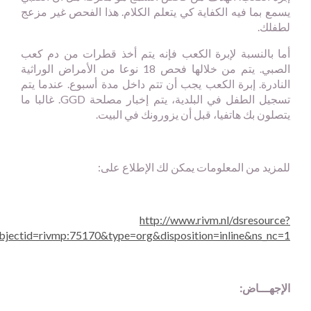
يسمع بما فيه الكفاية كي يتعلم الكلام. هذا الفحص غير مزعج
لطفلك.
أما بالنسبة لإبرة الكعب فإنه يتم أخذ قطرات من دم كعب
الصبي. يتم من خلالها فحص 18 نوعا من الأمراض الوراثية
النادرة. إبرة الكعب يجب أن تتم داخل مدة أسبوع. عندما يتم
تسجيل الطفل في البلدية، يتم إخبار مصلحة
GGD
. غالبا ما
يتصلون بك هاتفيا، قبل أن يزورونك في البيت.
للمزيد من المعلومات يمكن لك الإطلاع على:
http://www.rivm.nl/dsresource?
bjectid=rivmp:75170&type=org&disposition=inline&ns_nc=1
الإجهـــاض: