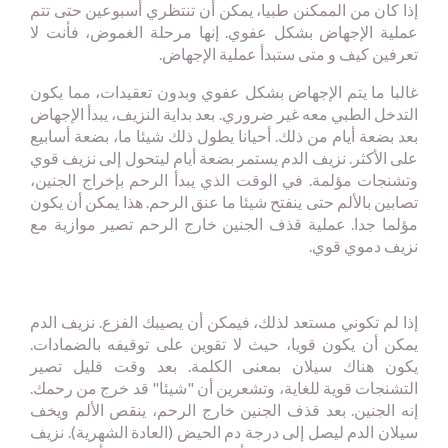
إذا كان من الممكنن طبيا، يمكن أن تنتظري أسبوعين حتى تتم
عملية الإجهاض بشكل عفوي. إنها مرحلة الغموض، فأنت لا
تعرفين كيف و متى ستبدأ عملية الإجهاض.
غالبا ما يتم الإجهاض بشكل عفوي وبدون تعقيدات، مما يكون
التدخل الطبي معه غير ضروري. بعد بداية النزيف، يبدأ الإجهاض
بعد بضعة أيام من ذلك. أحيانا يطول ذلك شيئا ما، بضعة أسابيع
على الأكثر. نزيف الدم يستمر بضعة أيام ليتحول إلى نزيف قوي
وتشنجات مؤلمة. في الوقت الذي يبدأ الرحم بإخراج الجنين،
تصابين بالألم حتى ينفتح شيئا ما عنق الرحم. هذا يمكن أن يكون
مؤلما جدا. عملية قذف الجنين خارج الرحم تصير موازية مع
نزيف دموي قوي.
إذا لم تكوني مستعد لذلك، فيمكن أن يصيبك الفزع. نزيف الدم
يمكن أن يكون قويا، حيث لا تقوين على توقيفه بالضمادات.
يكون هناك سيلان بمعنى الكلمة. بعد وقت قليل تصير
التشنجات قوية للغاية، وتشعرين أن "شيئا" قد خرج من رحمك.
إنه الجنين. بعد قذف الجنين خارج الرحم، ينقص الألم ويخف
سيلان الدم ليصل إلى درجة دم الحيض (العادة الشهرية). نزيف