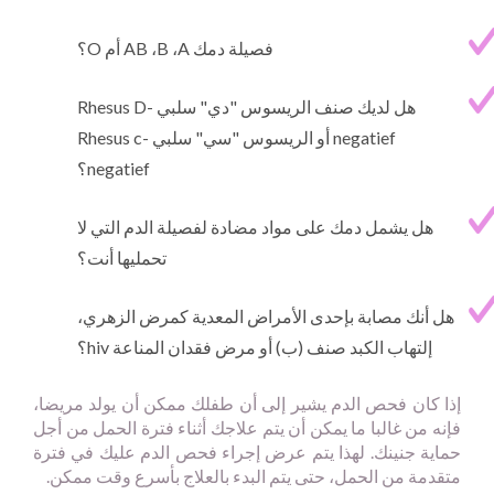
فصيلة دمك
A
،
B
،
AB
أم
O
؟
هل لديك صنف الريسوس "دي" سلبي
Rhesus D-
negatief
أو الريسوس "سي" سلبي
Rhesus c-
negatief
؟
هل يشمل دمك على مواد مضادة لفصيلة الدم التي لا
تحمليها أنت؟
هل أنك مصابة بإحدى الأمراض المعدية كمرض الزهري،
إلتهاب الكبد صنف (ب) أو مرض فقدان المناعة
hiv
؟
إذا كان فحص الدم يشير إلى أن طفلك ممكن أن يولد مريضا،
فإنه من غالبا ما يمكن أن يتم علاجك أثناء فترة الحمل من أجل
حماية جنينك. لهذا يتم عرض إجراء فحص الدم عليك في فترة
متقدمة من الحمل، حتى يتم البدء بالعلاج بأسرع وقت ممكن.