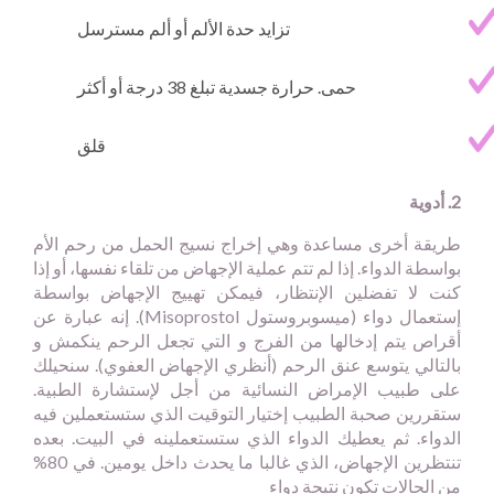
تزايد حدة الألم أو ألم مسترسل
حمى. حرارة جسدية تبلغ 38 درجة أو أكثر
قلق
2. أدوية
طريقة أخرى مساعدة وهي إخراج نسيج الحمل من رحم الأم
بواسطة الدواء. إذا لم تتم عملية الإجهاض من تلقاء نفسها، أو إذا
كنت لا تفضلين الإنتظار، فيمكن تهييج الإجهاض بواسطة
إستعمال دواء (ميسوبروستول
Misoprostol
). إنه عبارة عن
أقراص يتم إدخالها من الفرج و التي تجعل الرحم ينكمش و
بالتالي يتوسع عنق الرحم (أنظري الإجهاض العفوي). سنحيلك
على طبيب الإمراض النسائية من أجل لإستشارة الطبية.
ستقررين صحبة الطبيب إختيار التوقيت الذي ستستعملين فيه
الدواء. ثم يعطيك الدواء الذي ستستعملينه في البيت. بعده
تنتظرين الإجهاض، الذي غالبا ما يحدث داخل يومين. في 80%
من الحالات تكون نتيجة دواء